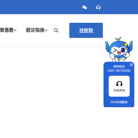
普患教
就诊指南
找医院