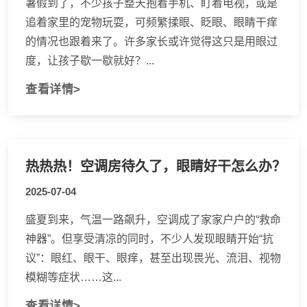
暑假到了，不少孩子整天抱着手机、盯着电视，或是
追着家里的宠物玩耍，可频繁揉眼、眨眼、眼睛干痒
的情况也跟着来了。许多家长或许觉得这只是用眼过
度，让孩子歇一歇就好？...
查看详情>
热热热！空调房待久了，眼睛好干怎么办？
2025-07-04
盛夏到来，气温一路飙升，空调成了家家户户的“救命
神器”。但享受清凉的同时，不少人发现眼睛开始“抗
议”：眼红、眼干、眼痒，甚至出现畏光、流泪、视物
模糊等症状……这...
查看详情>