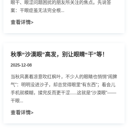
眼干、眼涩问题困扰的朋友所关注的焦点。先说答
案：干眼症虽无法完全根...
查看详情>
秋季“沙漠眼”高发，别让眼睛“干”等！
2025-12-08
当秋风裹着凉意吹红枫叶，不少人的眼睛也悄悄“闹脾
气”：明明没进沙子，却总觉得眼里“有东西”；看会儿
手机就模糊，揉完反而更干涩......这就是“沙漠眼”——
干眼...
查看详情>